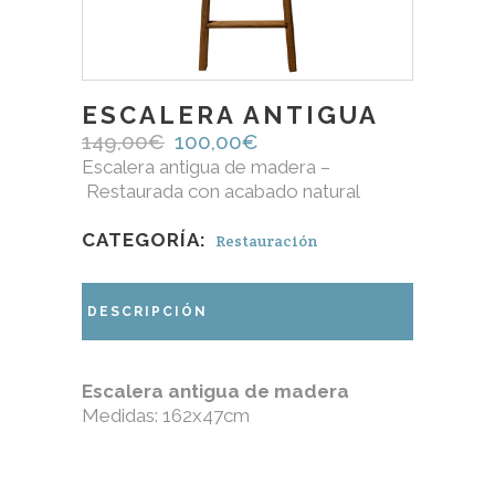
ESCALERA ANTIGUA
149,00
€
El
100,00
€
El
precio
precio
Escalera antigua de madera –
original
actual
Restaurada con acabado natural
era:
es:
149,00€.
100,00€.
CATEGORÍA:
Restauración
DESCRIPCIÓN
Escalera antigua de madera
Medidas: 162x47cm